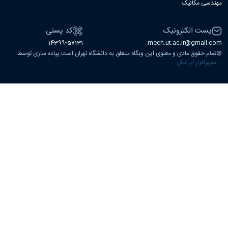
مهندسی مکانیک
پست الکترونیک
کد پستی
14399-57131
mech.ut.ac.ir@gmail.com
©
تمام حقوق مادی و معنوی این وبگاه متعلق به دانشگاه تهران است.پیاده سازی توسط
سپهرافزار ایرانیان